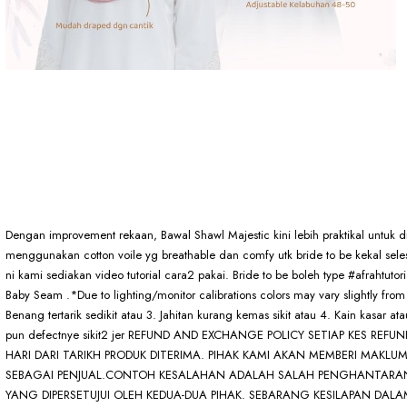
Dengan improvement rekaan, Bawal Shawl Majestic kini lebih praktikal untuk 
menggunakan cotton voile yg breathable dan comfy utk bride to be kekal selesa
ni kami sediakan video tutorial cara2 pakai. Bride to be boleh type #afrahtuto
Baby Seam .*Due to lighting/monitor calibrations colors may vary slightly from 
Benang tertarik sedikit atau 3. Jahitan kurang kemas sikit atau 4. Kain kasar at
pun defectnye sikit2 jer REFUND AND EXCHANGE POLICY SETIAP KE
HARI DARI TARIKH PRODUK DITERIMA. PIHAK KAMI AKAN MEMBERI MAK
SEBAGAI PENJUAL.CONTOH KESALAHAN ADALAH SALAH PENGHANTARAN PR
YANG DIPERSETUJUI OLEH KEDUA-DUA PIHAK. SEBARANG KESILAPAN DA