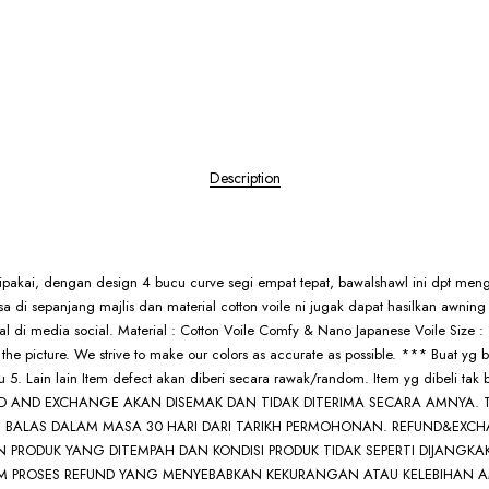
Description
dipakai, dengan design 4 bucu curve segi empat tepat, bawalshawl ini dpt meng
 di sepanjang majlis dan material cotton voile ni jugak dapat hasilkan awning 
rial di media social. Material : Cotton Voile Comfy & Nano Japanese Voile Size 
the picture. We strive to make our colors as accurate as possible. *** Buat yg b
au 5. Lain lain Item defect akan diberi secara rawak/random. Item yg dibeli tak b
S REFUND AND EXCHANGE AKAN DISEMAK DAN TIDAK DITERIMA SECARA A
LUM BALAS DALAM MASA 30 HARI DARI TARIKH PERMOHONAN. REFUND&EXC
ODUK YANG DITEMPAH DAN KONDISI PRODUK TIDAK SEPERTI DIJANGKAKA
LAM PROSES REFUND YANG MENYEBABKAN KEKURANGAN ATAU KELEBIHAN A