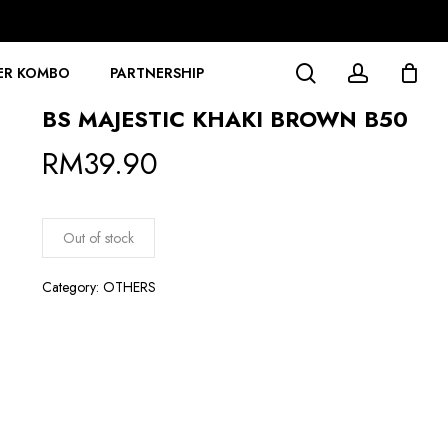
search
account
ER KOMBO
PARTNERSHIP
BS MAJESTIC KHAKI BROWN B50
RM
39.90
Out of stock
Category:
OTHERS