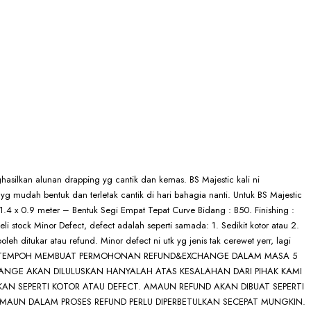
hasilkan alunan drapping yg cantik dan kemas. BS Majestic kali ni
yg mudah bentuk dan terletak cantik di hari bahagia nanti. Untuk BS Majestic
: 1.4 x 0.9 meter – Bentuk Segi Empat Tepat Curve Bidang : B50. Finishing :
eli stock Minor Defect, defect adalah seperti samada: 1. Sedikit kotor atau 2.
oleh ditukar atau refund. Minor defect ni utk yg jenis tak cerewet yerr, lagi
MNYA. TEMPOH MEMBUAT PERMOHONAN REFUND&EXCHANGE DALAM MASA 5
HANGE AKAN DILULUSKAN HANYALAH ATAS KESALAHAN DARI PIHAK KAMI
N SEPERTI KOTOR ATAU DEFECT. AMAUN REFUND AKAN DIBUAT SEPERTI
MAUN DALAM PROSES REFUND PERLU DIPERBETULKAN SECEPAT MUNGKIN.