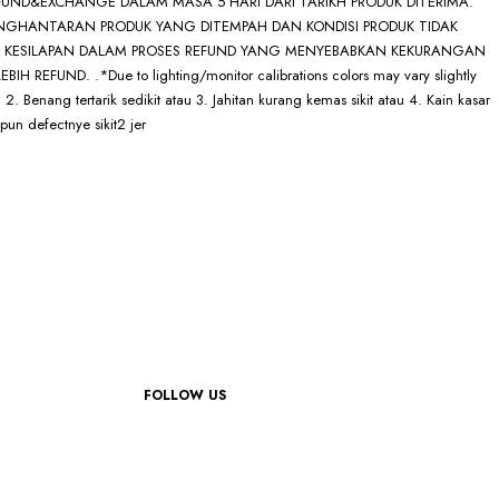
REFUND&EXCHANGE DALAM MASA 5 HARI DARI TARIKH PRODUK DITERIMA.
NGHANTARAN PRODUK YANG DITEMPAH DAN KONDISI PRODUK TIDAK
RANG KESILAPAN DALAM PROSES REFUND YANG MENYEBABKAN KEKURANGAN
D. .*Due to lighting/monitor calibrations colors may vary slightly
2. Benang tertarik sedikit atau 3. Jahitan kurang kemas sikit atau 4. Kain kasar
pun defectnye sikit2 jer
FOLLOW US