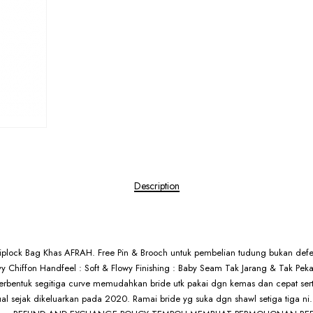
Description
plock Bag Khas AFRAH. Free Pin & Brooch untuk pembelian tudung bukan defect
 Chiffon Handfeel : Soft & Flowy Finishing : Baby Seam Tak Jarang & Tak Pekak
 berbentuk segitiga curve memudahkan bride utk pakai dgn kemas dan cepat sert
rjual sejak dikeluarkan pada 2020. Ramai bride yg suka dgn shawl setiga tiga ni