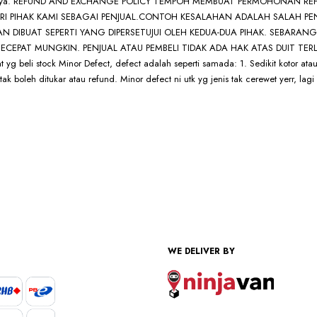
g Afrah ya. REFUND AND EXCHANGE POLICY TEMPOH MEMBUAT PERMOHONAN 
I PIHAK KAMI SEBAGAI PENJUAL.CONTOH KESALAHAN ADALAH SALAH PE
AN DIBUAT SEPERTI YANG DIPERSETUJUI OLEH KEDUA-DUA PIHAK. SEBA
 MUNGKIN. PENJUAL ATAU PEMBELI TIDAK ADA HAK ATAS DUIT TERLEBIH REFUN
 yg beli stock Minor Defect, defect adalah seperti samada: 1. Sedikit kotor atau 
k boleh ditukar atau refund. Minor defect ni utk yg jenis tak cerewet yerr, lagi 
WE DELIVER BY