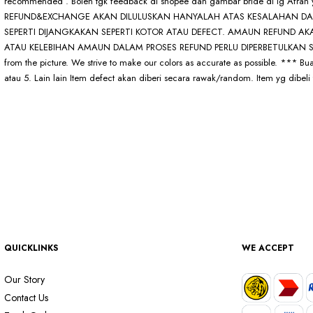
recommended . Boleh tgk feedback di shopee dan gambar bride di i
REFUND&EXCHANGE AKAN DILULUSKAN HANYALAH ATAS KESALAHAN DAR
SEPERTI DIJANGKAKAN SEPERTI KOTOR ATAU DEFECT. AMAUN REFUND AK
ATAU KELEBIHAN AMAUN DALAM PROSES REFUND PERLU DIPERBETULKAN SECEPAT
from the picture. We strive to make our colors as accurate as possible. *** Buat
atau 5. Lain lain Item defect akan diberi secara rawak/random. Item yg dibeli ta
QUICKLINKS
WE ACCEPT
Our Story
Contact Us