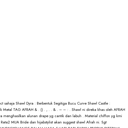
 sahaja Shawl Dyra : Berbentuk Segitiga Bucu Curve Shawl Castle :
 Metal TAG AFRAH & . () . , . . & . – – : . Shawl ni direka khas oleh AFRAH
a menghasilkan alunan drape yg cantik dan labuh . Material chiffon yg kmi
. Rata2 MUA Bride dan hijabstylist akan suggest shawl Afrah ni. Sgt